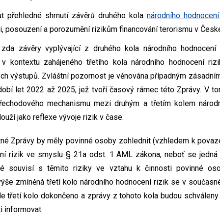
t přehledné shrnutí závěrů druhého kola
národního hodnocení 
ci, posouzení a porozumění rizikům financování terorismu v České
 zda závěry vyplývající z druhého kola národního hodnocení r
í v kontextu zahájeného třetího kola národního hodnocení riz
ch výstupů. Zvláštní pozornost je věnována případným zásadní
dobí let 2022 až 2025, jež tvoří časový rámec této Zprávy. V t
 přechodového mechanismu mezi druhým a třetím kolem národn
ouží jako reflexe vývoje rizik v čase.
né Zprávy by měly povinné osoby zohlednit (vzhledem k povaze
í rizik ve smyslu § 21a odst. 1 AML zákona, neboť se jedná o
ré souvisí s těmito riziky ve vztahu k činnosti povinné os
ýše zmíněná třetí kolo národního hodnocení rizik se v současn
ude třetí kolo dokončeno a zprávy z tohoto kola budou schválen
ti informovat.