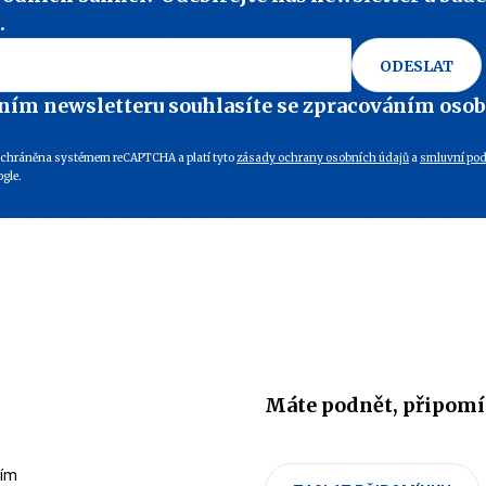
.
ODESLAT
ním newsletteru souhlasíte se zpracováním oso
e chráněna systémem reCAPTCHA a platí tyto
zásady ochrany osobních údajů
a
smluvní po
gle.
Máte podnět, připomí
cím