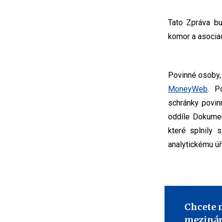
Tato Zpráva b
komor a asociac
Povinné osoby,
MoneyWeb
. Po
schránky povin
oddíle Dokumen
které splnily
analytickému úř
Chcete 
mezinár