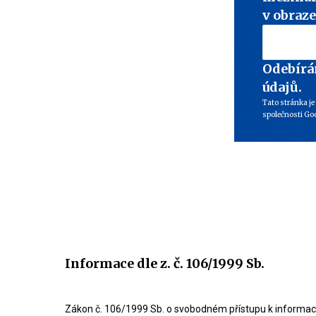
v obraze
Odebírá
údajů.
Tato stránka j
společnosti Goo
Informace dle z. č. 106/1999 Sb.
Zákon č. 106/1999 Sb. o svobodném přístupu k informa