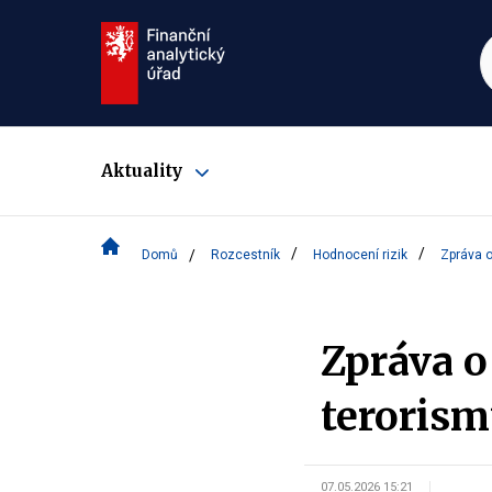
Aktuality
Zobrazit
submenu
Domů
Rozcestník
Hodnocení rizik
Zpráva o
Zpráva o
terorism
07.05.2026 15:21