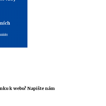
bních
dmínky
nku k webu? Napište nám