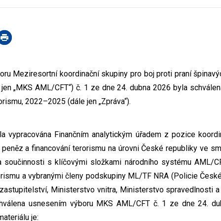
u Meziresortní koordinační skupiny pro boj proti praní špinavý
 jen „MKS AML/CFT“) č. 1 ze dne 24. dubna 2026 byla schválena 
orismu, 2022–2025 (dále jen „Zpráva“).
la vypracována Finančním analytickým úřadem z pozice koordin
h peněz a financování terorismu na úrovni České republiky ve s
součinnosti s klíčovými složkami národního systému AML/CFT
rorismu a vybranými členy podskupiny ML/TF NRA (Policie Česk
 zastupitelství, Ministerstvo vnitra, Ministerstvo spravedlnosti 
chválena usnesením výboru MKS AML/CFT č. 1 ze dne 24. d
ateriálu je: