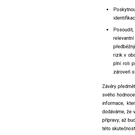
Poskytnou
identifika
Posoudit,
relevantn
předběžný
rizik v ob
plní roli
zároveň sl
Závěry předmět
svého hodnocen
informace, kte
dodáváme, že v
přípravy; až b
této skutečnos