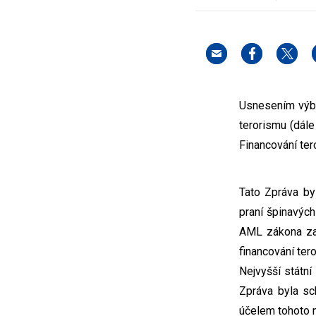
Usnesením výbor
terorismu (dále
Financování ter
Tato Zpráva by
praní špinavýc
AML zákona za 
financování te
Nejvyšší státní
Zpráva byla s
účelem tohoto m