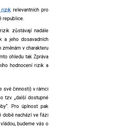
rizik
relevantních pro
 republice.
izik zůstávají nadále
ik a jeho dosavadních
m změnám v charakteru
omto ohledu tak Zpráva
ího hodnocení rizik a
 své činnosti) v rámci
 tzv. „další dostupné
oby“. Pro úplnost pak
é době nachází ve fázi
y vládou, budeme vás o