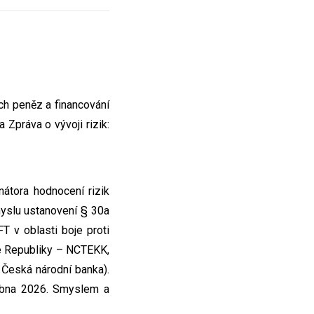
ch peněz a financování
Zpráva o vývoji rizik:
átora hodnocení rizik
myslu ustanovení § 30a
 v oblasti boje proti
é Republiky – NCTEKK,
a Česká národní banka).
ubna 2026. Smyslem a