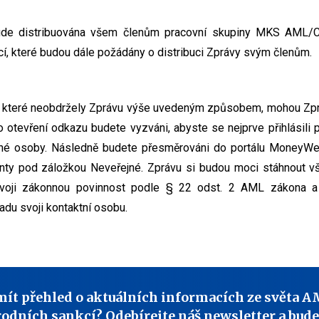
ude distribuována všem členům pracovní skupiny MKS AML/C
í, které budou dále požádány o distribuci Zprávy svým členům.
 které neobdržely Zprávu výše uvedeným způsobem, mohou Zprá
 otevření odkazu budete vyzváni, abyste se nejprve přihlásili 
né osoby. Následně budete přesměrováni do portálu MoneyWe
ty pod záložkou Neveřejné. Zprávu si budou moci stáhnout v
 svoji zákonnou povinnost podle § 22 odst. 2 AML zákona a
adu svoji kontaktní osobu.
mít přehled o aktuálních informacích ze světa A
odních sankcí? Odebírejte náš newsletter a bude