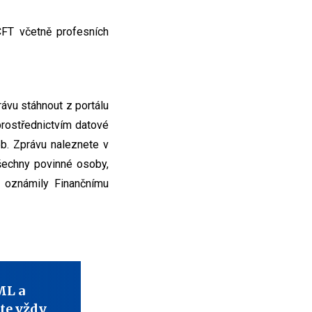
FT včetně profesních
vu stáhnout z portálu
prostřednictvím datové
b. Zprávu naleznete v
šechny povinné osoby,
 oznámily Finančnímu
ML a
te vždy