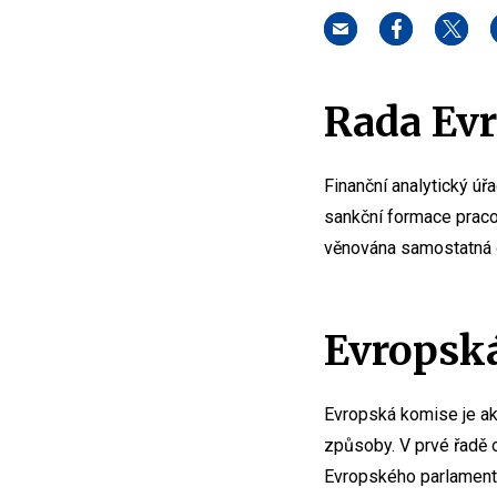
Rada Evr
Finanční analytický úř
sankční formace praco
věnována samostatná č
Evropsk
Evropská komise je akt
způsoby. V prvé řadě 
Evropského parlament