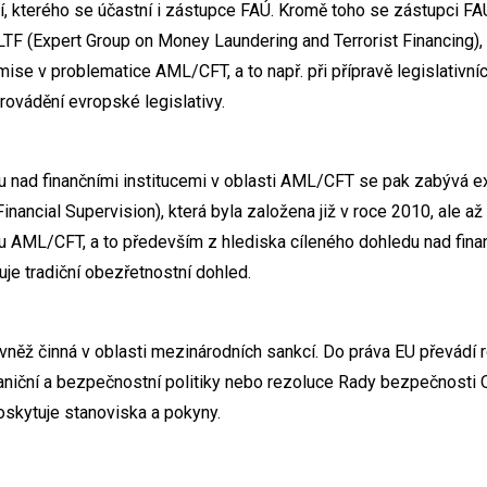
í, kterého se účastní i zástupce FAÚ. Kromě toho se zástupci FA
TF (Expert Group on Money Laundering and Terrorist Financing), 
e v problematice AML/CFT, a to např. při přípravě legislativníc
rovádění evropské legislativy.
 nad finančními institucemi v oblasti AML/CFT se pak zabývá e
nancial Supervision), která byla založena již v roce 2010, ale a
u AML/CFT, a to především z hlediska cíleného dohledu nad finan
řuje tradiční obezřetnostní dohled.
vněž činná v oblasti mezinárodních sankcí. Do práva EU převádí 
aniční a bezpečnostní politiky nebo rezoluce Rady bezpečnosti 
oskytuje stanoviska a pokyny.