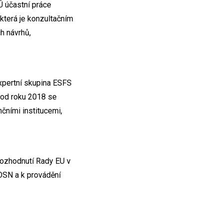
Ú účastní práce
která je konzultačním
h návrhů,
xpertní skupina ESFS
ž od roku 2018 se
čními institucemi,
rozhodnutí Rady EU v
OSN a k provádění