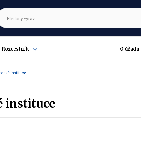
Rozcestník
O úřadu
Zobrazit
submenu
opské instituce
 instituce