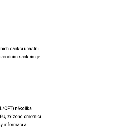
dních sankcí účastní
inárodním sankcím je
ML/CFT) několika
EU, zřízené směrnicí
y informací a