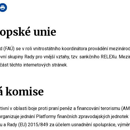
opské unie
ad (FAÚ) se v roli vnitrostátního koordinátora provádění mezináro
vní skupiny Rady pro vnější vztahy, tzv. sankčního RELEXu. Mez
ást těchto internetových stránek.
á komise
ivní v oblasti boje proti praní peněz a financování terorismu (A
organizuje jednání Platformy finančních zpravodajských jednotek 
u a Rady (EU) 2015/849 za účelem usnadnění spolupráce, výměn