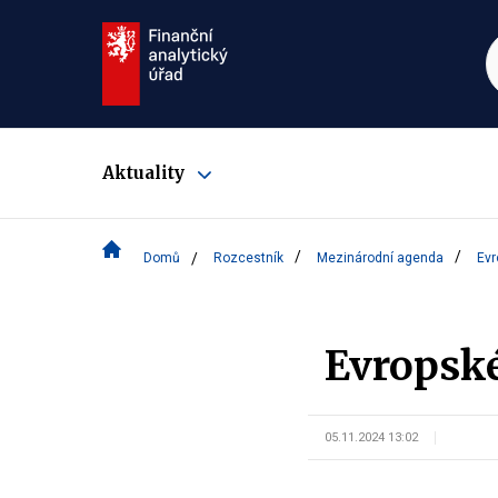
Aktuality
Zobrazit
submenu
Domů
Rozcestník
Mezinárodní agenda
Evr
Evropské
05.11.2024 13:02