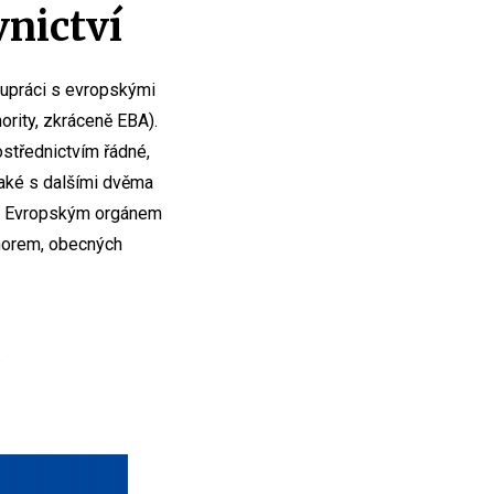
nictví
upráci s evropskými
rity, zkráceně EBA).
ostřednictvím řádné,
také s dalšími dvěma
 a Evropským orgánem
 norem, obecných
.