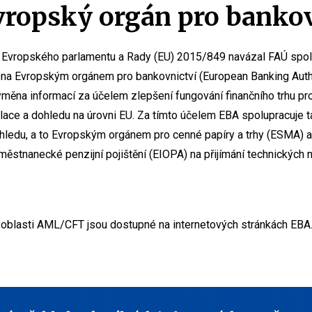
ropský orgán pro bankov
í Evropského parlamentu a Rady (EU) 2015/849 navázal FAÚ spol
na Evropským orgánem pro bankovnictví (European Banking Autho
ýměna informací za účelem zlepšení fungování finančního trhu pr
ulace a dohledu na úrovni EU. Za tímto účelem EBA spolupracuje 
hledu, a to Evropským orgánem pro cenné papíry a trhy (ESMA)
aměstnanecké penzijní pojištění (EIOPA) na přijímání technických
 oblasti AML/CFT jsou dostupné na internetových stránkách EBA