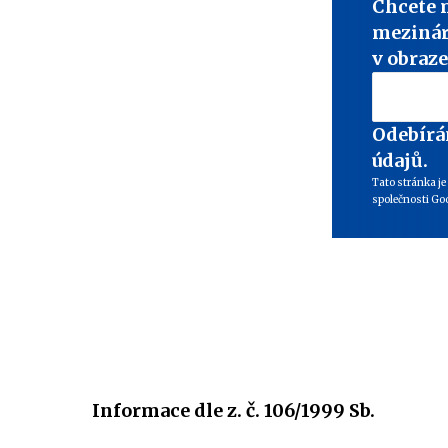
Chcete 
mezinár
v obraze
Odebírá
údajů.
Tato stránka j
společnosti Goo
Informace dle z. č. 106/1999 Sb.