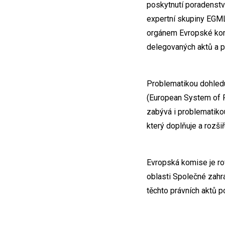
poskytnutí poradenstv
expertní skupiny EGML
orgánem Evropské komis
delegovaných aktů a p
Problematikou dohledu
(European System of Fi
zabývá i problematiko
který doplňuje a rozši
Evropská komise je ro
oblasti Společné zahr
těchto právních aktů p