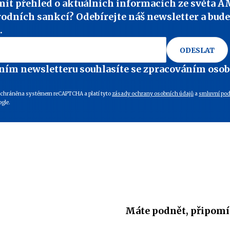
mít přehled o aktuálních informacích ze světa A
odních sankcí? Odebírejte náš newsletter a bude
.
ODESLAT
ním newsletteru souhlasíte se zpracováním oso
e chráněna systémem reCAPTCHA a platí tyto
zásady ochrany osobních údajů
a
smluvní po
gle.
Máte podnět, připomí