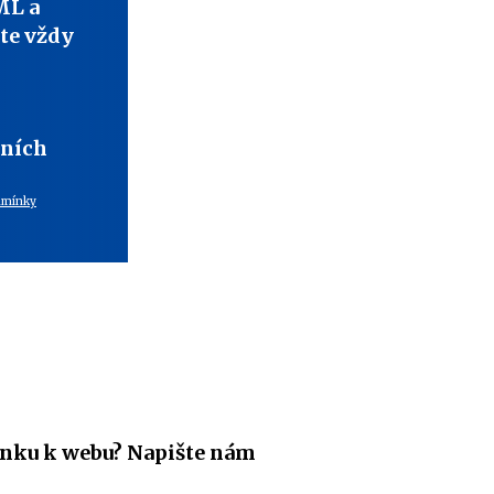
ML a
te vždy
bních
dmínky
nku k webu? Napište nám