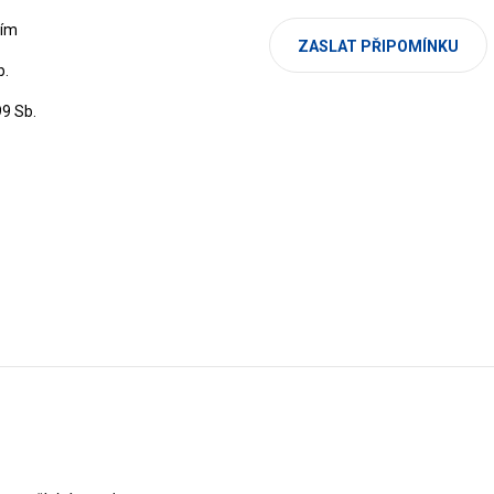
cím
ZASLAT PŘIPOMÍNKU
b.
99 Sb.