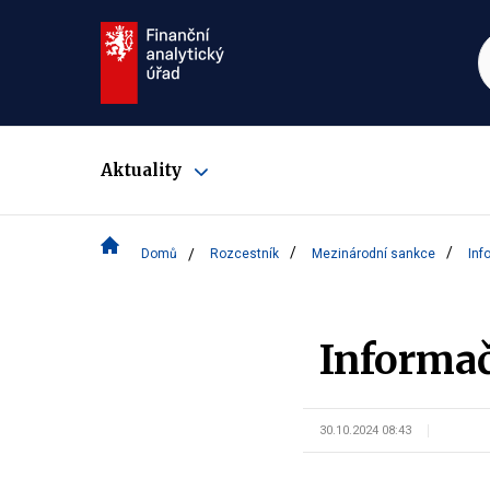
Aktuality
Zobrazit
submenu
Domů
Rozcestník
Mezinárodní sankce
Inf
Informač
30.10.2024 08:43