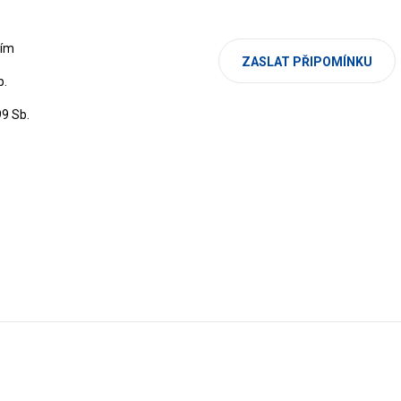
cím
ZASLAT PŘIPOMÍNKU
b.
99 Sb.