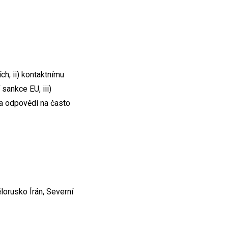
ch, ii) kontaktnímu
sankce EU, iii)
 a odpovědí na často
orusko Írán, Severní