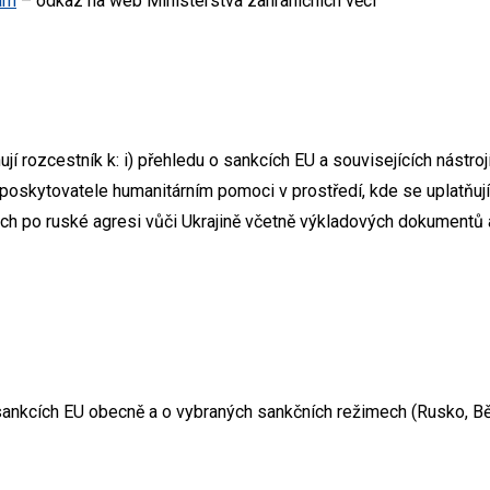
am
– odkaz na web Ministerstva zahraničních věcí
í rozcestník k: i) přehledu o sankcích EU a souvisejících nástrojí
poskytovatele humanitárním pomoci v prostředí, kde se uplatňují 
tých po ruské agresi vůči Ukrajině včetně výkladových dokumentů
ankcích EU obecně a o vybraných sankčních režimech (Rusko, Běl