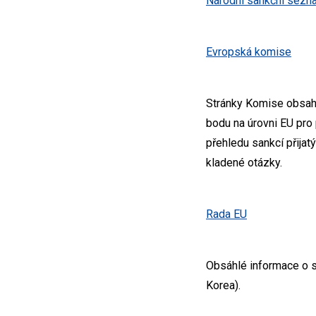
Národní sankční sezn
Evropská komise
Stránky Komise obsahuj
bodu na úrovni EU pro 
přehledu sankcí přija
kladené otázky.
Rada EU
Obsáhlé informace o s
Korea).