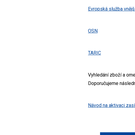
Evropská služba vnější
OSN
TARIC
Vyhledání zboží a omez
Doporučujeme následně
Návod na aktivaci zas