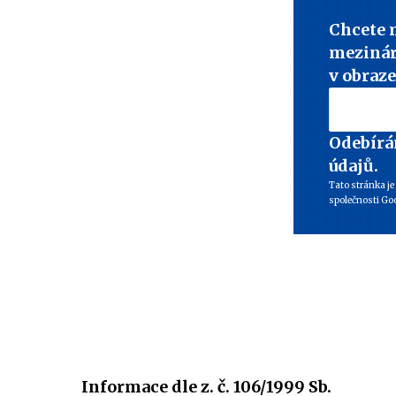
Chcete 
mezinár
v obraze
Odebírá
údajů.
Tato stránka j
společnosti Goo
Informace dle z. č. 106/1999 Sb.