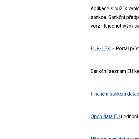
Aplikace slouží k vyhl
sankce. Sankční předp
verzi. K jednotlivým 
EUR-LEX
– Portál přís
Sankční seznam EU ke
Finanční sankční data
Open data EU
(jednorá