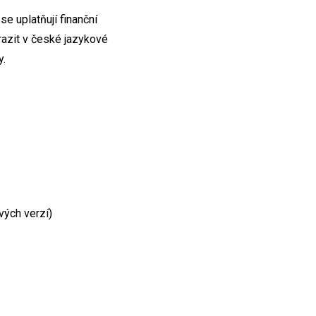
se uplatňují finanční
azit v české jazykové
y.
vých verzí)