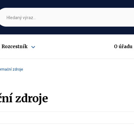
Rozcestník
O úřadu
Zobrazit
submenu
ormační zdroje
ní zdroje