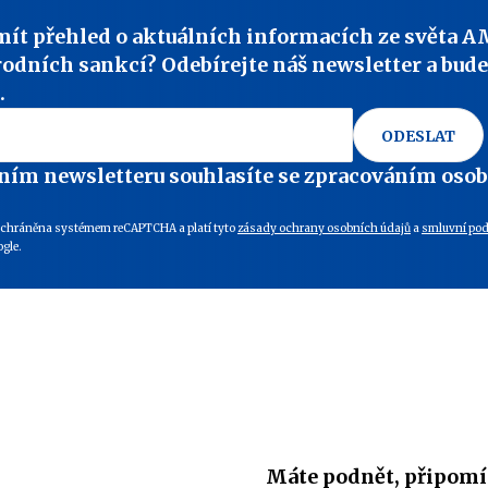
mít přehled o aktuálních informacích ze světa A
odních sankcí? Odebírejte náš newsletter a bude
.
ODESLAT
ním newsletteru souhlasíte se zpracováním oso
e chráněna systémem reCAPTCHA a platí tyto
zásady ochrany osobních údajů
a
smluvní po
gle.
Máte podnět, připomí