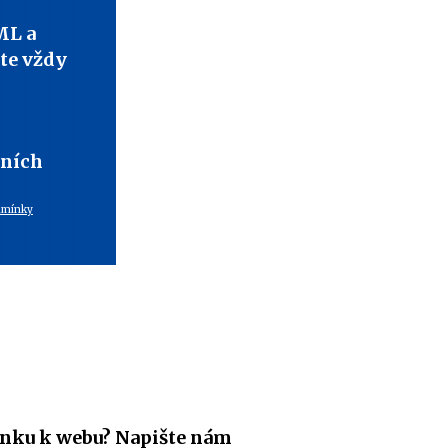
ML a
te vždy
bních
dmínky
nku k webu? Napište nám