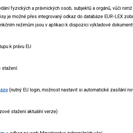
edání fyzických a právnických osob, subjektů a orgánů, vůči nimž 
isy je možné přes integrovaný odkaz do databáze EUR-LEX zobr
sankčním režimům jsou v aplikaci k dispozici výkladové dokument
tupu k právu EU
 stažení:
báze
(nutný EU login, možnost nastavit si automatické zasílání no
zové stažení aktuální verze)