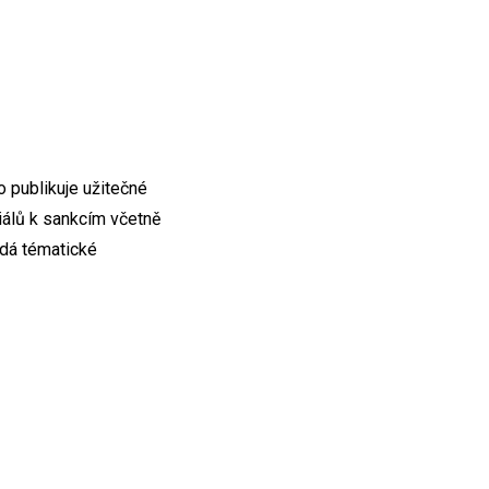
 publikuje užitečné
riálů k sankcím včetně
ádá tématické