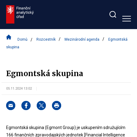
Zobrazit/skrýt
search
bar
Domů
Rozcestník
Mezinárodní agenda
Egmontská
skupina
Egmontská skupina
05.11.2024 13:02
Egmontská skupina (Egmont Group) je uskupením sdružujícím
166 finančních zpravodajských jednotek [Financial Intelligence