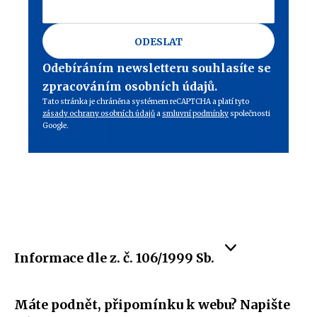
ODESLAT
Odebíráním newsletteru souhlasíte se
zpracováním osobních údajů.
Tato stránka je chráněna systémem reCAPTCHA a platí tyto
zásady ochrany osobních údajů
a
smluvní podmínky
společnosti
Google.
Informace dle z. č. 106/1999 Sb.
Máte podnět, připomínku k webu? Napište